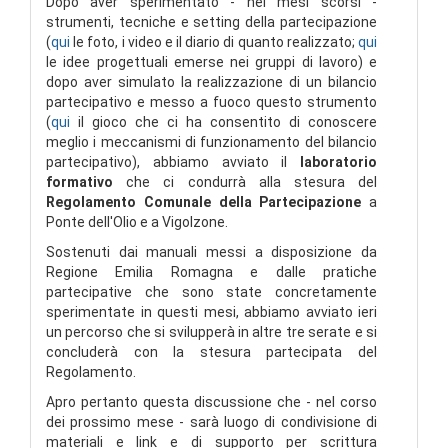
Dopo aver sperimentato - nei mesi scorsi -
strumenti, tecniche e setting della partecipazione
(
qui
le foto, i video e il diario di quanto realizzato;
qui
le idee progettuali emerse nei gruppi di lavoro) e
dopo aver simulato la realizzazione di un bilancio
partecipativo e messo a fuoco questo strumento
(
qui
il gioco che ci ha consentito di conoscere
meglio i meccanismi di funzionamento del bilancio
partecipativo), abbiamo avviato il
laboratorio
formativo
che ci condurrà alla stesura del
Regolamento Comunale della Partecipazione
a
Ponte dell'Olio e a Vigolzone.
Sostenuti dai manuali messi a disposizione da
Regione Emilia Romagna e dalle pratiche
partecipative che sono state concretamente
sperimentate in questi mesi, abbiamo avviato ieri
un percorso che si svilupperà in altre tre serate e si
concluderà con la stesura partecipata del
Regolamento.
Apro pertanto questa discussione che - nel corso
dei prossimo mese - sarà luogo di condivisione di
materiali e link e di supporto per scrittura